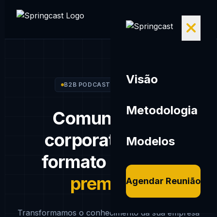
Visão
B2B PODCAST PRODUCTION
Metodologia
Comunicação
corporativa.
Em
Modelos
formato
podcast
premium.
Agendar Reunião
Transformamos o conhecimento da sua empresa